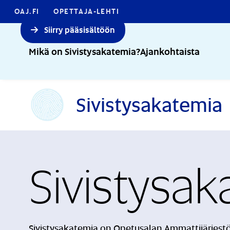
OAJ.FI
OPETTAJA-LEHTI
Siirry pääsisältöön
Mikä on Sivistysakatemia?
Ajankohtaista
Sivistysakatemia
Sivistysa
Sivistysakatemia on Opetusalan Ammattijärjestö 