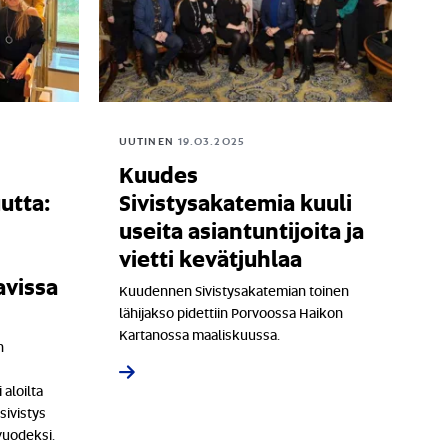
UUTINEN
19.03.2025
Kuudes
utta:
Sivistysakatemia kuuli
useita asiantuntijoita ja
vietti kevätjuhlaa
avissa
Kuudennen Sivistysakatemian toinen
lähijakso pidettiin Porvoossa Haikon
Kartanossa maaliskuussa.
n
 aloilta
sivistys
vuodeksi.