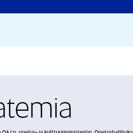
katemia
OAJ:n, opetus- ja kulttuuriministeriön, Opetushallituks