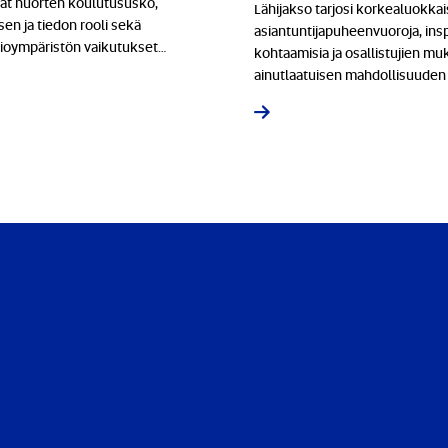
vat nuorten koulutususko,
Lähijakso tarjosi korkealuokkai
en ja tiedon rooli sekä
asiantuntijapuheenvuoroja, insp
tioympäristön vaikutukset
kohtaamisia ja osallistujien mu
 turvallisuuteen.
ainutlaatuisen mahdollisuuden
sivistyksen merkitykseen muu
maailmassa.