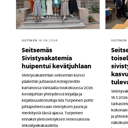
UUTINEN
16.06.2026
UUTINEN
Seitsemäs
Seits
Sivistysakatemia
toisel
huipentui kevätjuhlaan
sivis
kasvu
Sivistysakatemian seitsemän kurssi
tulev
päätettiin juhlavasti Königstedtin
kartanossa Vantaalla toukokuussa 2026.
Sivistysa
Kevätjuhlan yhteydessä kirjailija ja
18.3.2026
kirjallisuudentutkija Iida Turpeinen pohti
tarkastel
juhlapuheessaan sivistyksen juuria ja
kokonais
merkitystä tässä ajassa. Turpeinen
ja yhtei
ennakoi yleissivistyksen renessanssia
näkökulm
tekoälyaikakaudella.