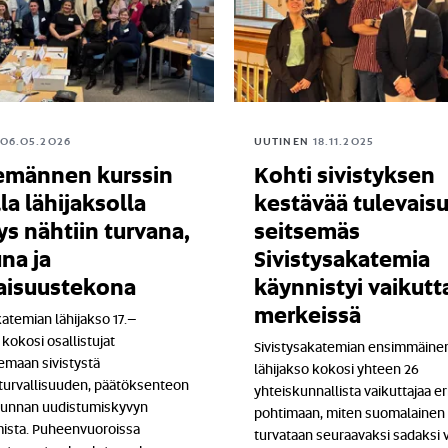
06.05.2026
UUTINEN
18.11.2025
emännen kurssin
Kohti sivistyksen
la lähijaksolla
kestävää tulevaisu
tys nähtiin turvana,
seitsemäs
na ja
Sivistysakatemia
aisuustekona
käynnistyi vaikutt
merkeissä
katemian lähijakso 17.–
 kokosi osallistujat
Sivistysakatemian ensimmäine
emaan sivistystä
lähijakso kokosi yhteen 26
turvallisuuden, päätöksenteon
yhteiskunnallista vaikuttajaa eri
skunnan uudistumiskyvyn
pohtimaan, miten suomalainen 
ista. Puheenvuoroissa
turvataan seuraavaksi sadaksi 