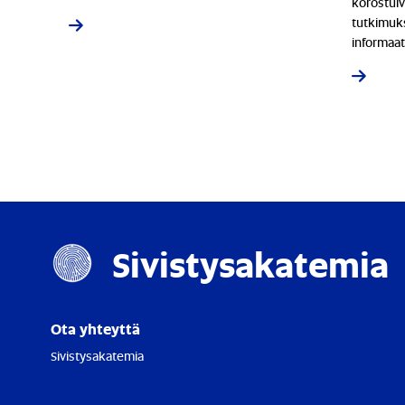
korostui
tutkimuks
informaa
arkeen ja
Sivistysakatemia
Ota yhteyttä
Sivistysakatemia